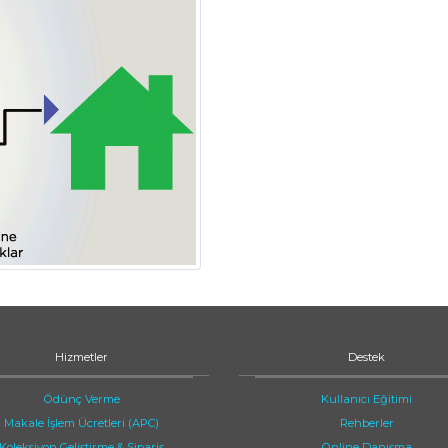
Hizmetler
Destek
Ödünç Verme
Kullanıcı Eğitimi
Makale İşlem Ücretleri (APC)
Rehberler
Koleksiyon Geliştirme & Sipariş
Online Danışma