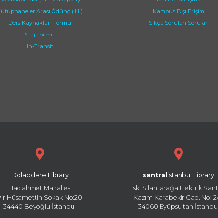
ütüphaneler Arası Ödünç (ILL)
Kampüs Dışı Erişim
Ders Kaynakları Formu
Sıkça Sorulan Sorular
Staj Formu
In-Transit
Dolapdere Library
santral
istanbul Library
Hacıahmet Mahallesi
Eski Silahtarağa Elektrik Sant
Pir Hüsamettin Sokak No:20
Kazım Karabekir Cad. No: 2/
34440 Beyoğlu İstanbul
34060 Eyüpsultan İstanbu