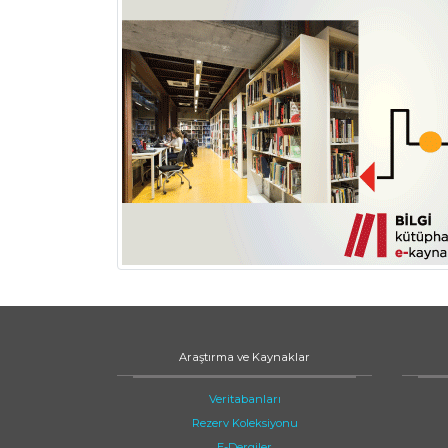
Araştırma ve Kaynaklar
Veritabanları
Rezerv Koleksiyonu
E-Dergiler