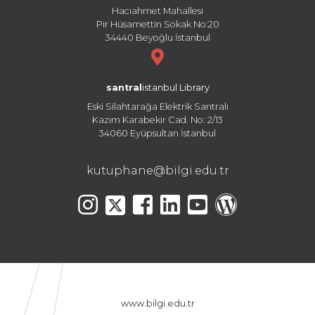
Hacıahmet Mahallesi
Pir Hüsamettin Sokak No:20
34440 Beyoğlu İstanbul
santral
istanbul Library
Eski Silahtarağa Elektrik Santralı
Kazım Karabekir Cad. No: 2/13
34060 Eyüpsultan İstanbul
kutuphane@bilgi.edu.tr
www.bilgi.edu.tr