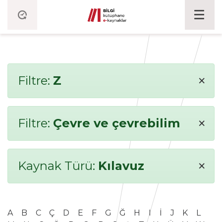
×
Filtre:
Z
×
Filtre:
Çevre ve çevrebilim
×
Kaynak Türü:
Kılavuz
A
B
C
Ç
D
E
F
G
Ğ
H
I
İ
J
K
L