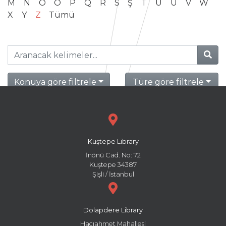
M
N
O
Ö
P
Q
R
S
Ş
T
U
Ü
V
W
X
Y
Z
Tümü
Konuya göre filtrele
Türe göre filtrele
Kuştepe Library
İnönü Cad. No: 72
Kuştepe 34387
Şişli / İstanbul
Dolapdere Library
Hacıahmet Mahallesi