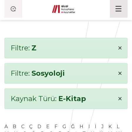
×
Filtre:
Z
×
Filtre:
Sosyoloji
×
Kaynak Türü:
E-Kitap
A
B
C
Ç
D
E
F
G
Ğ
H
I
İ
J
K
L