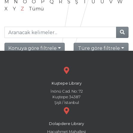
M
N
O
Ö
P
Q
R
S
Ş
T
U
Ü
V
W
X
Y
Z
Tümü
Konuya göre filtrele
Türe göre filtrele
Kuştepe Library
İnönü Cad. No: 72
Kuştepe 34387
Şişli / İstanbul
Dolapdere Library
Hacıahmet Mahallesi