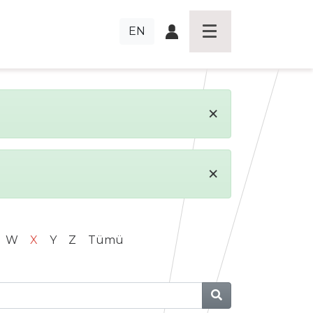
EN
×
×
W
X
Y
Z
Tümü