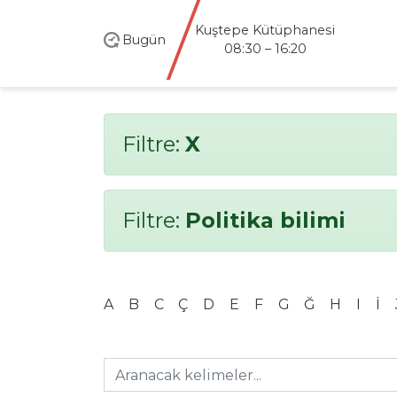
Kuştepe Kütüphanesi
Bugün
08:30 – 16:20
Filtre:
X
Filtre:
Politika bilimi
A
B
C
Ç
D
E
F
G
Ğ
H
I
İ