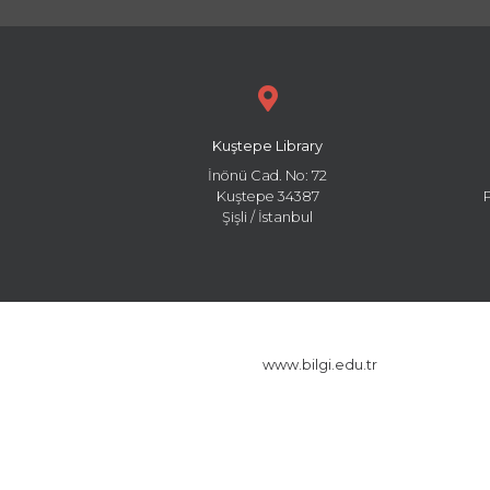
Kuştepe Library
İnönü Cad. No: 72
Kuştepe 34387
Şişli / İstanbul
www.bilgi.edu.tr