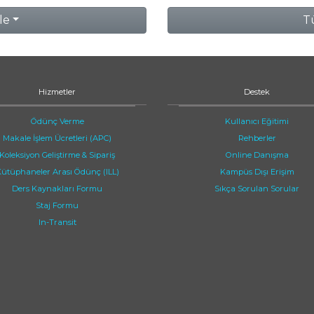
le
Tü
Hizmetler
Destek
Ödünç Verme
Kullanıcı Eğitimi
Makale İşlem Ücretleri (APC)
Rehberler
Koleksiyon Geliştirme & Sipariş
Online Danışma
ütüphaneler Arası Ödünç (ILL)
Kampüs Dışı Erişim
Ders Kaynakları Formu
Sıkça Sorulan Sorular
Staj Formu
In-Transit