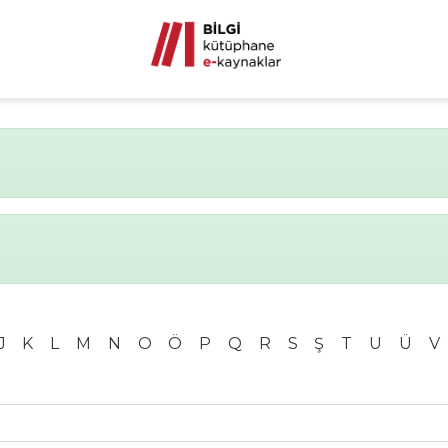
J
K
L
M
N
O
Ö
P
Q
R
S
Ş
T
U
Ü
V