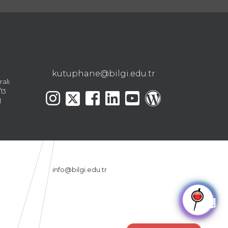
kutuphane@bilgi.edu.tr
ralı
13
l
info@bilgi.edu.tr
🤖