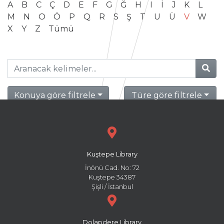
A
B
C
Ç
D
E
F
G
Ğ
H
I
İ
J
K
L
M
N
O
Ö
P
Q
R
S
Ş
T
U
Ü
V
W
X
Y
Z
Tümü
Konuya göre filtrele
Türe göre filtrele
Kuştepe Library
İnönü Cad. No: 72
Kuştepe 34387
Şişli / İstanbul
Dolapdere Library