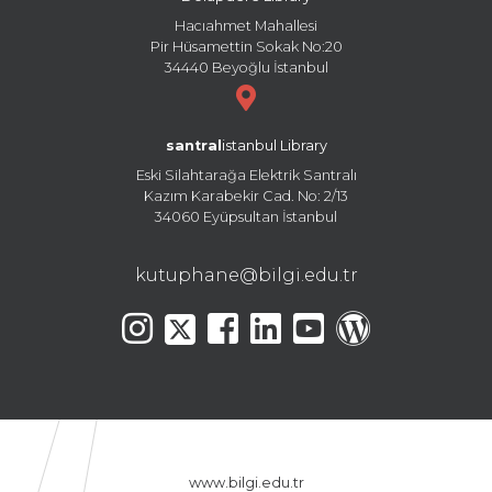
Hacıahmet Mahallesi
Pir Hüsamettin Sokak No:20
34440 Beyoğlu İstanbul
santral
istanbul Library
Eski Silahtarağa Elektrik Santralı
Kazım Karabekir Cad. No: 2/13
34060 Eyüpsultan İstanbul
kutuphane@bilgi.edu.tr
www.bilgi.edu.tr