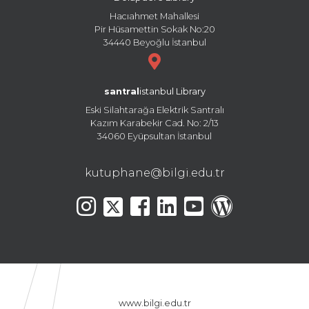
Hacıahmet Mahallesi
Pir Hüsamettin Sokak No:20
34440 Beyoğlu İstanbul
santral
istanbul Library
Eski Silahtarağa Elektrik Santralı
Kazım Karabekir Cad. No: 2/13
34060 Eyüpsultan İstanbul
kutuphane@bilgi.edu.tr
www.bilgi.edu.tr