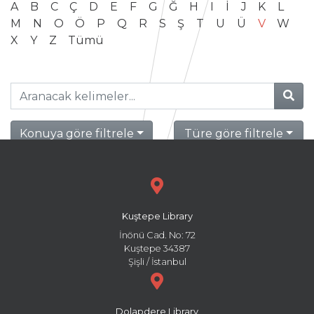
A
B
C
Ç
D
E
F
G
Ğ
H
I
İ
J
K
L
M
N
O
Ö
P
Q
R
S
Ş
T
U
Ü
V
W
X
Y
Z
Tümü
Konuya göre filtrele
Türe göre filtrele
Kuştepe Library
İnönü Cad. No: 72
Kuştepe 34387
Şişli / İstanbul
Dolapdere Library