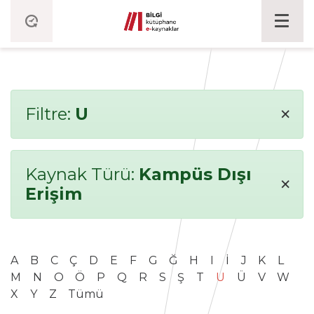
×
Filtre:
U
Kaynak Türü:
Kampüs Dışı
×
Erişim
A
B
C
Ç
D
E
F
G
Ğ
H
I
İ
J
K
L
M
N
O
Ö
P
Q
R
S
Ş
T
U
Ü
V
W
X
Y
Z
Tümü