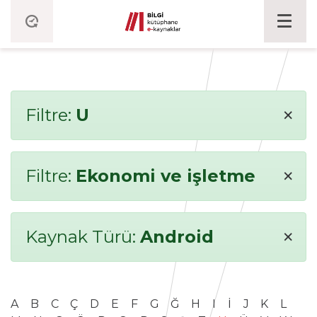
×
Filtre:
U
×
Filtre:
Ekonomi ve işletme
×
Kaynak Türü:
Android
A
B
C
Ç
D
E
F
G
Ğ
H
I
İ
J
K
L