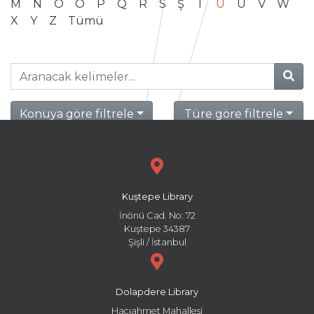
M
N
O
Ö
P
Q
R
S
Ş
T
U
Ü
V
W
X
Y
Z
Tümü
Konuya göre filtrele
Türe göre filtrele
Kuştepe Library
İnönü Cad. No: 72
Kuştepe 34387
Şişli / İstanbul
Dolapdere Library
Hacıahmet Mahallesi