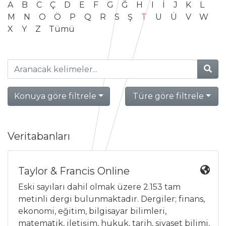
A
B
C
Ç
D
E
F
G
Ğ
H
I
İ
J
K
L
M
N
O
Ö
P
Q
R
S
Ş
T
U
Ü
V
W
X
Y
Z
Tümü
Konuya göre filtrele
Türe göre filtrele
Veritabanları
Taylor & Francis Online
Eski sayıları dahil olmak üzere 2.153 tam
metinli dergi bulunmaktadır. Dergiler; finans,
ekonomi, eğitim, bilgisayar bilimleri,
matematik, iletişim, hukuk, tarih, siyaset bilimi,