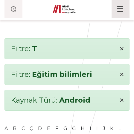
×
Filtre:
T
×
Filtre:
Eğitim bilimleri
×
Kaynak Türü:
Android
A
B
C
Ç
D
E
F
G
Ğ
H
I
İ
J
K
L