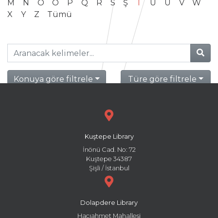
M
N
O
Ö
P
Q
R
S
Ş
T
U
Ü
V
W
X
Y
Z
Tümü
Konuya göre filtrele
Türe göre filtrele
Kuştepe Library
İnönü Cad. No: 72
Kuştepe 34387
Şişli / İstanbul
Dolapdere Library
Hacıahmet Mahallesi