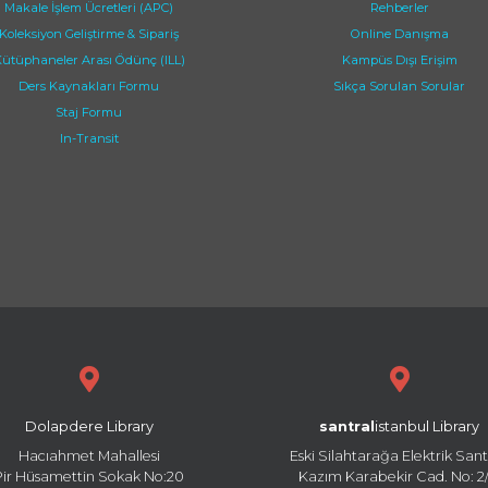
Makale İşlem Ücretleri (APC)
Rehberler
Koleksiyon Geliştirme & Sipariş
Online Danışma
ütüphaneler Arası Ödünç (ILL)
Kampüs Dışı Erişim
Ders Kaynakları Formu
Sıkça Sorulan Sorular
Staj Formu
In-Transit
Dolapdere Library
santral
istanbul Library
Hacıahmet Mahallesi
Eski Silahtarağa Elektrik Sant
Pir Hüsamettin Sokak No:20
Kazım Karabekir Cad. No: 2/