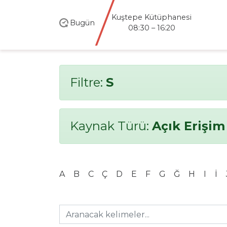
Kuştepe Kütüphanesi
Bugün
08:30 – 16:20
Filtre:
S
Kaynak Türü:
Açık Erişim
A
B
C
Ç
D
E
F
G
Ğ
H
I
İ