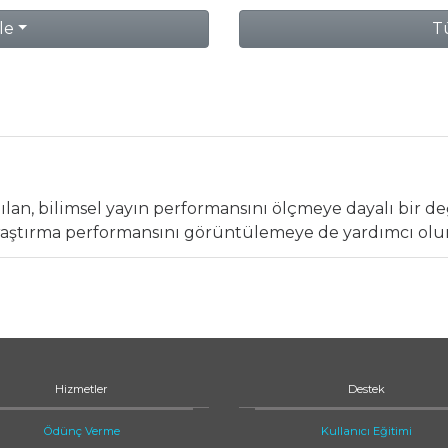
le
Tü
lan, bilimsel yayın performansını ölçmeye dayalı bir d
araştırma performansını görüntülemeye de yardımcı olur
Hizmetler
Destek
Ödünç Verme
Kullanıcı Eğitimi