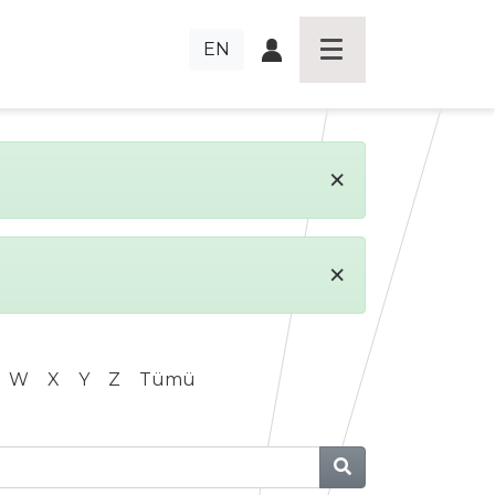
EN
×
×
W
X
Y
Z
Tümü