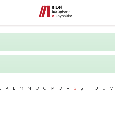
J
K
L
M
N
O
Ö
P
Q
R
S
Ş
T
U
Ü
V