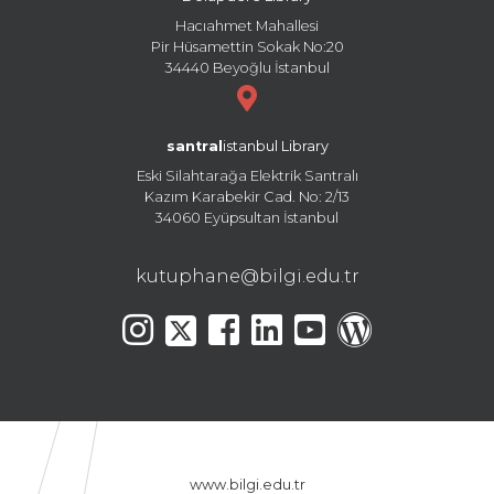
Hacıahmet Mahallesi
Pir Hüsamettin Sokak No:20
34440 Beyoğlu İstanbul
santral
istanbul Library
Eski Silahtarağa Elektrik Santralı
Kazım Karabekir Cad. No: 2/13
34060 Eyüpsultan İstanbul
kutuphane@bilgi.edu.tr
www.bilgi.edu.tr