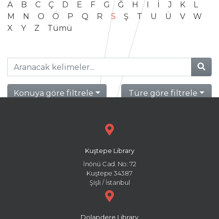
A
B
C
Ç
D
E
F
G
Ğ
H
I
İ
J
K
L
M
N
O
Ö
P
Q
R
S
Ş
T
U
Ü
V
W
X
Y
Z
Tümü
Konuya göre filtrele
Türe göre filtrele
Kuştepe Library
İnönü Cad. No: 72
Kuştepe 34387
Şişli / İstanbul
Dolapdere Library