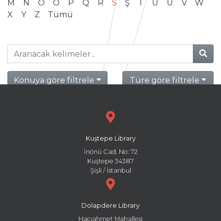
M
N
O
Ö
P
Q
R
S
Ş
T
U
Ü
V
W
X
Y
Z
Tümü
Konuya göre filtrele
Türe göre filtrele
Kuştepe Library
İnönü Cad. No: 72
Kuştepe 34387
Şişli / İstanbul
Dolapdere Library
Hacıahmet Mahallesi