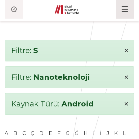
×
Filtre:
S
×
Filtre:
Nanoteknoloji
×
Kaynak Türü:
Android
A
B
C
Ç
D
E
F
G
Ğ
H
I
İ
J
K
L