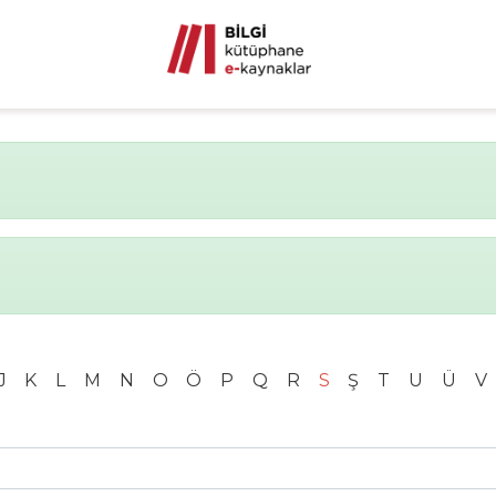
J
K
L
M
N
O
Ö
P
Q
R
S
Ş
T
U
Ü
V