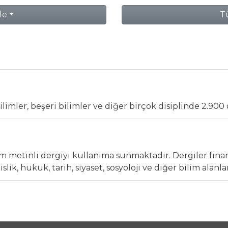
le
Tü
bilimler, beşeri bilimler ve diğer birçok disiplinde 2.900
tam metinli dergiyi kullanıma sunmaktadır. Dergiler finan
lik, hukuk, tarih, siyaset, sosyoloji ve diğer bilim alanl