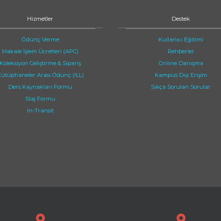
Hizmetler
Destek
Ödünç Verme
Kullanıcı Eğitimi
Makale İşlem Ücretleri (APC)
Rehberler
Koleksiyon Geliştirme & Sipariş
Online Danışma
ütüphaneler Arası Ödünç (ILL)
Kampüs Dışı Erişim
Ders Kaynakları Formu
Sıkça Sorulan Sorular
Staj Formu
In-Transit