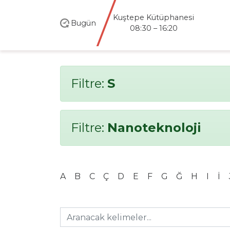
santral
istanbul
Bugün
Kütüphanesi
08:30 – 20:00
Filtre:
S
Filtre:
Nanoteknoloji
A
B
C
Ç
D
E
F
G
Ğ
H
I
İ