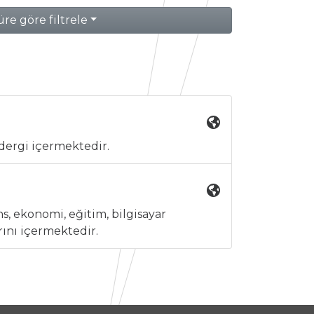
re göre filtrele
 dergi içermektedir.
s, ekonomi, eğitim, bilgisayar
arını içermektedir.