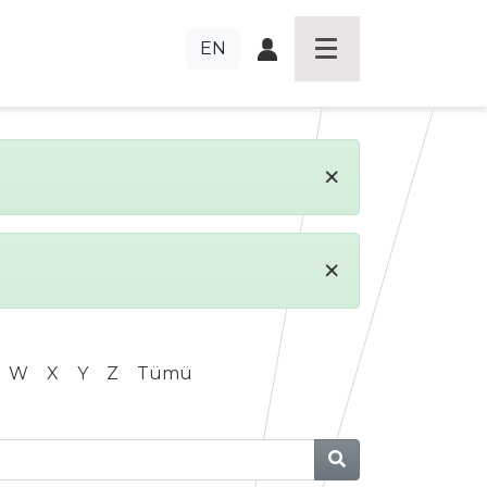
EN
×
×
W
X
Y
Z
Tümü