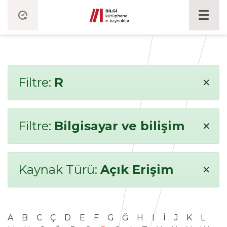
×
Filtre:
R
×
Filtre:
Bilgisayar ve bilişim
×
Kaynak Türü:
Açık Erişim
A
B
C
Ç
D
E
F
G
Ğ
H
I
İ
J
K
L