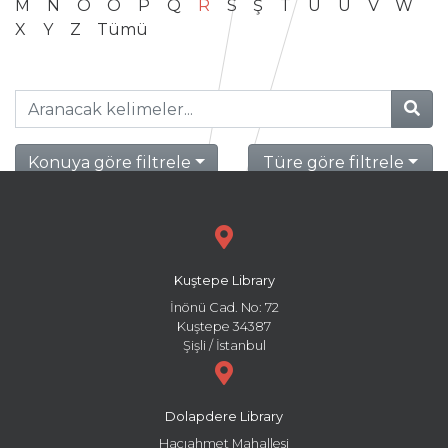
M
N
O
Ö
P
Q
R
S
Ş
T
U
Ü
V
W
X
Y
Z
Tümü
Konuya göre filtrele
Türe göre filtrele
Kuştepe Library
İnönü Cad. No: 72
Kuştepe 34387
Şişli / İstanbul
Dolapdere Library
Hacıahmet Mahallesi