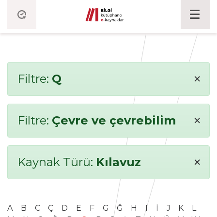
×
Filtre:
Q
×
Filtre:
Çevre ve çevrebilim
×
Kaynak Türü:
Kılavuz
A
B
C
Ç
D
E
F
G
Ğ
H
I
İ
J
K
L