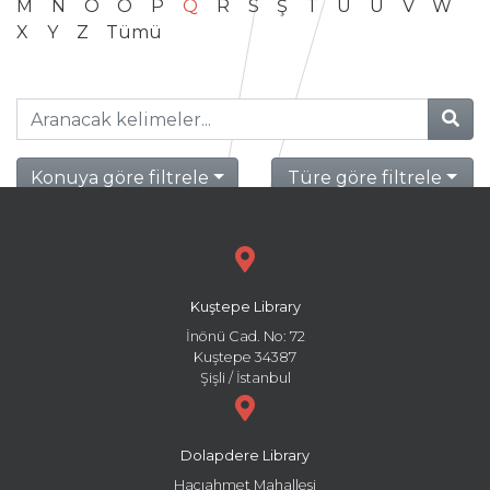
M
N
O
Ö
P
Q
R
S
Ş
T
U
Ü
V
W
X
Y
Z
Tümü
Konuya göre filtrele
Türe göre filtrele
Kuştepe Library
İnönü Cad. No: 72
Kuştepe 34387
Şişli / İstanbul
Dolapdere Library
Hacıahmet Mahallesi