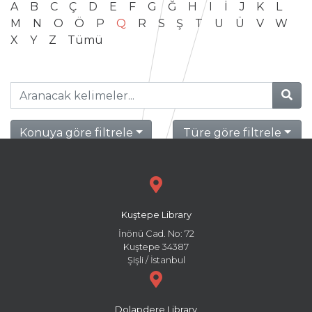
A
B
C
Ç
D
E
F
G
Ğ
H
I
İ
J
K
L
M
N
O
Ö
P
Q
R
S
Ş
T
U
Ü
V
W
X
Y
Z
Tümü
Konuya göre filtrele
Türe göre filtrele
Kuştepe Library
İnönü Cad. No: 72
Kuştepe 34387
Şişli / İstanbul
Dolapdere Library