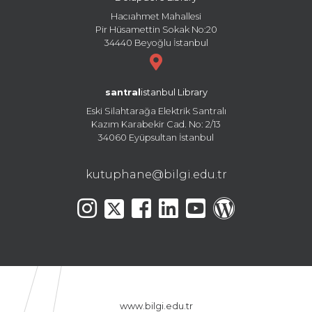
Hacıahmet Mahallesi
Pir Hüsamettin Sokak No:20
34440 Beyoğlu İstanbul
santral
istanbul Library
Eski Silahtarağa Elektrik Santralı
Kazım Karabekir Cad. No: 2/13
34060 Eyüpsultan İstanbul
kutuphane@bilgi.edu.tr
www.bilgi.edu.tr