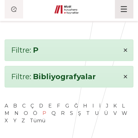
×
Filtre:
P
×
Filtre:
Bibliyografyalar
A
B
C
Ç
D
E
F
G
Ğ
H
I
İ
J
K
L
M
N
O
Ö
P
Q
R
S
Ş
T
U
Ü
V
W
X
Y
Z
Tümü