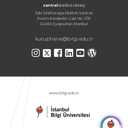
santral
istanbul Library
Eski Silahtarağa Elektrik Santralı
Kazım Karabekir Cad. No: 2/13
34060 Eyüpsultan İstanbul
kutuphane@bilgi.edu.tr
www.bilgi.edu.tr
🤖