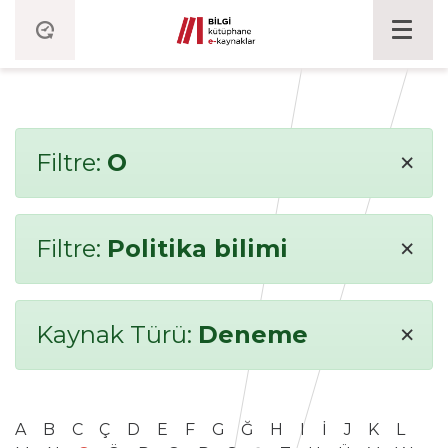
×
Filtre:
O
×
Filtre:
Politika bilimi
×
Kaynak Türü:
Deneme
A
B
C
Ç
D
E
F
G
Ğ
H
I
İ
J
K
L