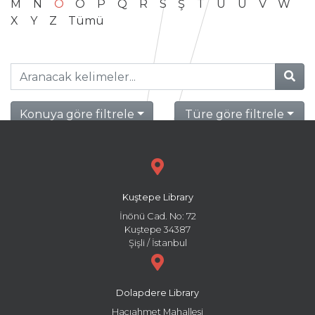
M
N
O
Ö
P
Q
R
S
Ş
T
U
Ü
V
W
X
Y
Z
Tümü
Konuya göre filtrele
Türe göre filtrele
Kuştepe Library
İnönü Cad. No: 72
Kuştepe 34387
Şişli / İstanbul
Dolapdere Library
Hacıahmet Mahallesi