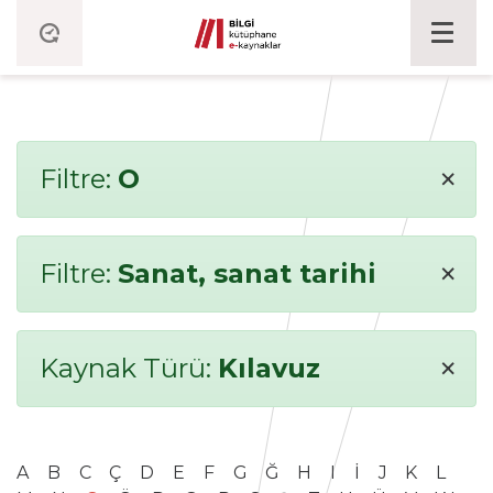
×
Filtre:
O
×
Filtre:
Sanat, sanat tarihi
×
Kaynak Türü:
Kılavuz
A
B
C
Ç
D
E
F
G
Ğ
H
I
İ
J
K
L