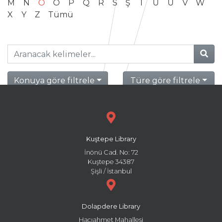
M
N
O
Ö
P
Q
R
S
Ş
T
U
Ü
V
W
X
Y
Z
Tümü
Konuya göre filtrele
Türe göre filtrele
Kuştepe Library
İnönü Cad. No: 72
Kuştepe 34387
Şişli / İstanbul
Dolapdere Library
Hacıahmet Mahallesi