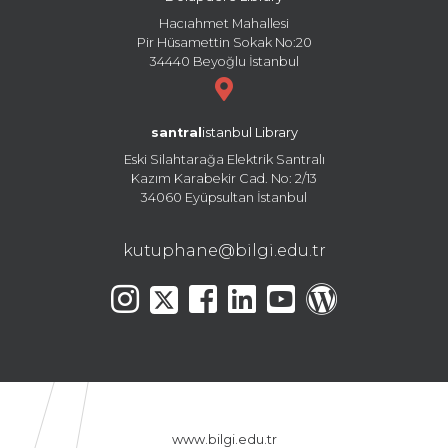
Hacıahmet Mahallesi
Pir Hüsamettin Sokak No:20
34440 Beyoğlu İstanbul
santral
istanbul Library
Eski Silahtarağa Elektrik Santralı
Kazım Karabekir Cad. No: 2/13
34060 Eyüpsultan İstanbul
kutuphane@bilgi.edu.tr
www.bilgi.edu.tr