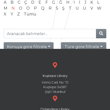
A
B
C
Ç
D
E
F
G
Ğ
H
I
İ
J
K
L
M
N
O
Ö
P
Q
R
S
Ş
T
U
Ü
V
W
X
Y
Z
Tümü
Konuya göre filtrele
Türe göre filtrele
Kuştepe Library
İnönü Cad. No: 72
Kuştepe 34387
Şişli / İstanbul
Dolapdere Library