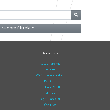
re göre filtrele
Hakkımızda
Kütüphanemiz
İletişim
Kütüphane Kuralları
Ekibimiz
Kütüphane Saatleri
Mezun
Dış Kullanıcılar
Üyelikler