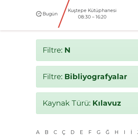
Kuştepe Kütüphanesi
Bugün
08:30 – 16:20
Filtre:
N
Filtre:
Bibliyografyalar
Kaynak Türü:
Kılavuz
A
B
C
Ç
D
E
F
G
Ğ
H
I
İ