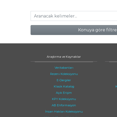
Konuya göre filtre
Araştırma ve Kaynaklar
Veritabanları
Rezerv Koleksiyonu
E-Dergiler
Klasik Katalog
K
Açık Erişim
KPY Koleksiyonu
AB Enformasyon
İnsan Hakları Koleksiyonu