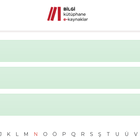
J
K
L
M
N
O
Ö
P
Q
R
S
Ş
T
U
Ü
V