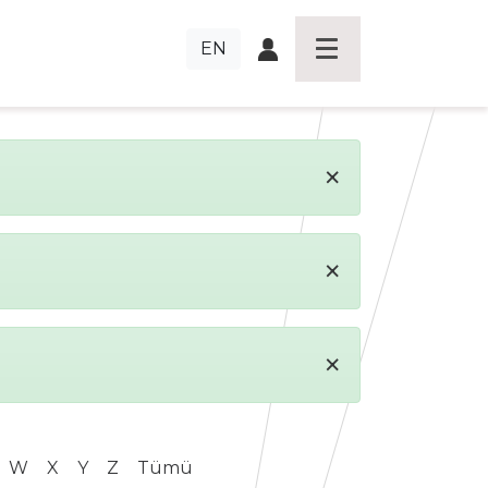
EN
×
×
×
W
X
Y
Z
Tümü