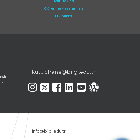
Telif Hakları
Öğrenme Kazanımları
Etkinlikler
kutuphane@bilgi.edu.tr
ralı
13
l
info@bilgi.edu.tr