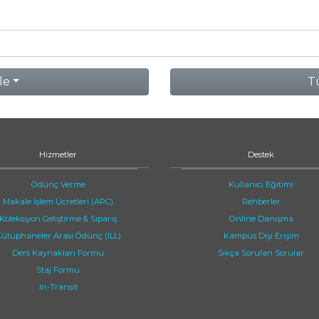
le
Tü
Hizmetler
Destek
Ödünç Verme
Kullanıcı Eğitimi
Makale İşlem Ücretleri (APC)
Rehberler
Koleksiyon Geliştirme & Sipariş
Online Danışma
ütüphaneler Arası Ödünç (ILL)
Kampüs Dışı Erişim
Ders Kaynakları Formu
Sıkça Sorulan Sorular
Staj Formu
In-Transit