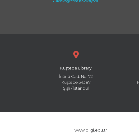
Yükseköğretim Koleksiyonu
Kuştepe Library
İnönü Cad. No: 72
Kuştepe 34387
Şişli / İstanbul
www.bilgi.edu.tr