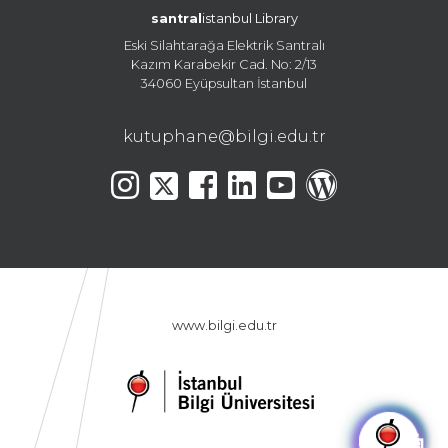
santral
istanbul Library
Eski Silahtarağa Elektrik Santralı
Kazım Karabekir Cad. No: 2/13
34060 Eyüpsultan İstanbul
kutuphane@bilgi.edu.tr
www.bilgi.edu.tr
🤖