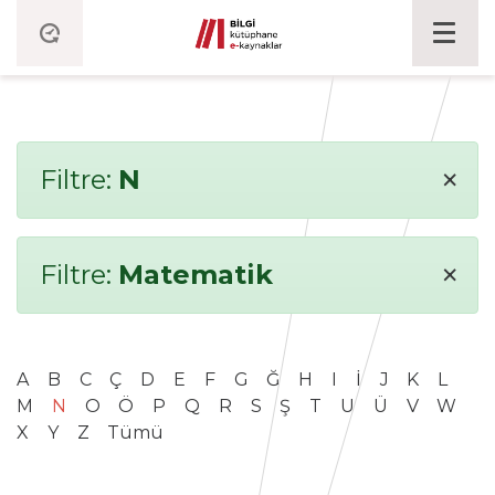
×
Filtre:
N
×
Filtre:
Matematik
A
B
C
Ç
D
E
F
G
Ğ
H
I
İ
J
K
L
M
N
O
Ö
P
Q
R
S
Ş
T
U
Ü
V
W
X
Y
Z
Tümü