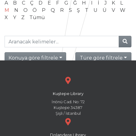
A
B
C
Ç
D
E
F
G
Ğ
H
I
İ
J
K
L
M
N
O
Ö
P
Q
R
S
Ş
T
U
Ü
V
W
X
Y
Z
Tümü
Konuya göre filtrele
Türe göre filtrele
Kuştepe Library
İnönü Cad. No: 72
Kuştepe 34387
Şişli / İstanbul
Dolapdere Library