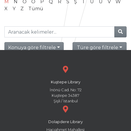
M
N
O
Ö
P
Q
R
S
Ş
T
U
Ü
V
W
X
Y
Z
Tümü
Konuya göre filtrele
Türe göre filtrele
Kuştepe Library
İnönü Cad. No: 72
Kuştepe 34387
Şişli / İstanbul
Dolapdere Library
Hacıahmet Mahallesi