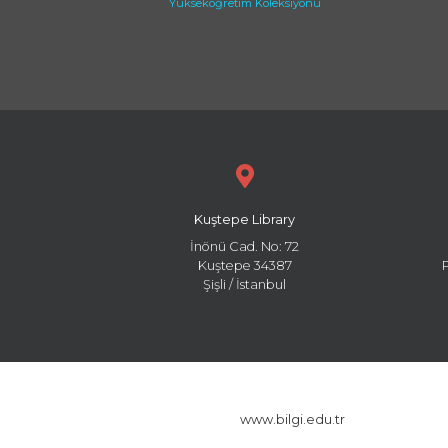
Yükseköğretim Koleksiyonu
Kuştepe Library
İnönü Cad. No: 72
Kuştepe 34387
Şişli / İstanbul
www.bilgi.edu.tr