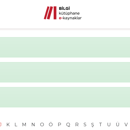
J
K
L
M
N
O
Ö
P
Q
R
S
Ş
T
U
Ü
V