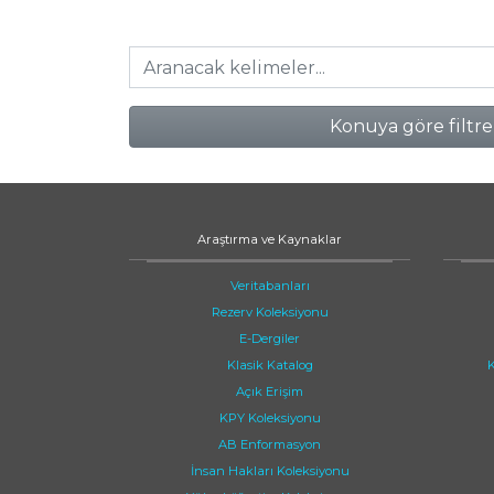
Konuya göre filtre
Araştırma ve Kaynaklar
Veritabanları
Rezerv Koleksiyonu
E-Dergiler
Klasik Katalog
K
Açık Erişim
KPY Koleksiyonu
AB Enformasyon
İnsan Hakları Koleksiyonu