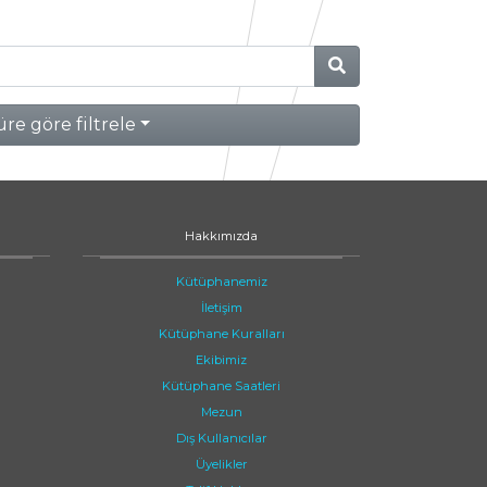
re göre filtrele
Hakkımızda
Kütüphanemiz
İletişim
Kütüphane Kuralları
Ekibimiz
Kütüphane Saatleri
Mezun
Dış Kullanıcılar
Üyelikler