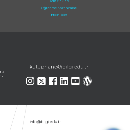
Telif Hakları
Öğrenme Kazanımları
Etkinlikler
kutuphane@bilgi.edu.tr
ralı
13
l
info@bilgi.edu.tr