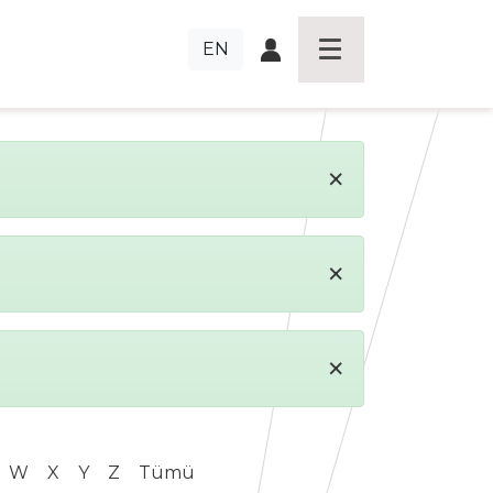
EN
×
×
×
W
X
Y
Z
Tümü