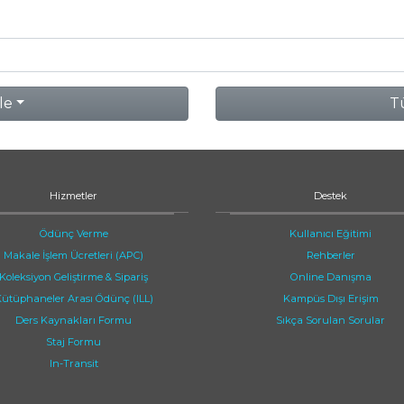
le
Tü
Hizmetler
Destek
Ödünç Verme
Kullanıcı Eğitimi
Makale İşlem Ücretleri (APC)
Rehberler
Koleksiyon Geliştirme & Sipariş
Online Danışma
ütüphaneler Arası Ödünç (ILL)
Kampüs Dışı Erişim
Ders Kaynakları Formu
Sıkça Sorulan Sorular
Staj Formu
In-Transit