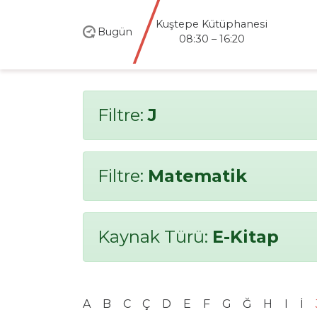
Kuştepe Kütüphanesi
Bugün
08:30 – 16:20
Filtre:
J
Filtre:
Matematik
Kaynak Türü:
E-Kitap
A
B
C
Ç
D
E
F
G
Ğ
H
I
İ