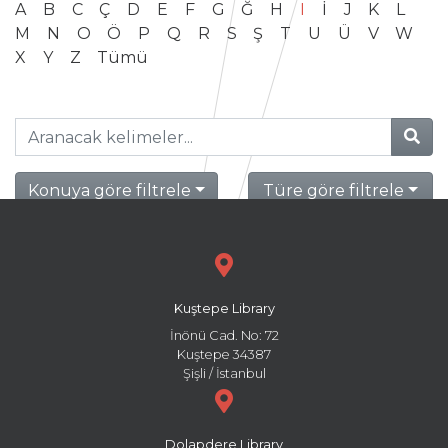
A
B
C
Ç
D
E
F
G
Ğ
H
I
İ
J
K
L
M
N
O
Ö
P
Q
R
S
Ş
T
U
Ü
V
W
X
Y
Z
Tümü
Konuya göre filtrele
Türe göre filtrele
Kuştepe Library
İnönü Cad. No: 72
Kuştepe 34387
Şişli / İstanbul
Dolapdere Library