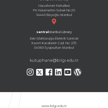
Hacıahmet Mahallesi
Pir Hüsamettin Sokak No:20
34440 Beyoğlu İstanbul
santral
istanbul Library
Eski Silahtarağa Elektrik Santralı
Kazım Karabekir Cad. No: 2/13
34060 Eyüpsultan İstanbul
kutuphane@bilgi.edu.tr
www.bilgi.edu.tr