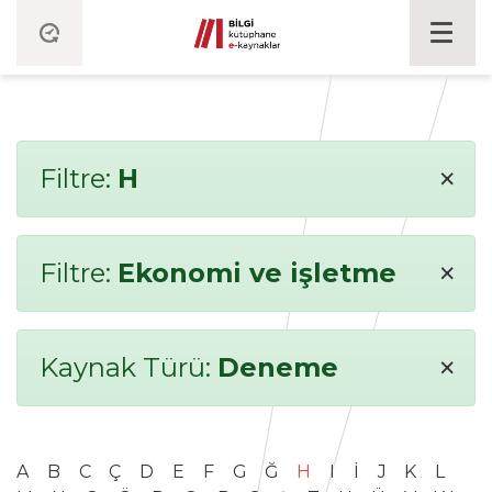
×
Filtre:
H
×
Filtre:
Ekonomi ve işletme
×
Kaynak Türü:
Deneme
A
B
C
Ç
D
E
F
G
Ğ
H
I
İ
J
K
L