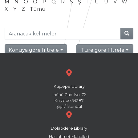
M
N
O
Ö
P
Q
R
S
Ş
T
U
Ü
V
W
X
Y
Z
Tümü
Konuya göre filtrele
Türe göre filtrele
Kuştepe Library
İnönü Cad. No: 72
Kuştepe 34387
Şişli / İstanbul
Dolapdere Library
Hacıahmet Mahallesi