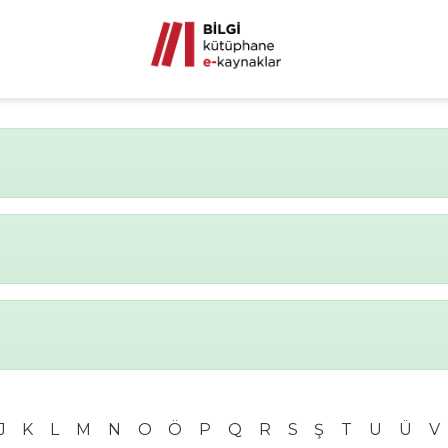
J
K
L
M
N
O
Ö
P
Q
R
S
Ş
T
U
Ü
V