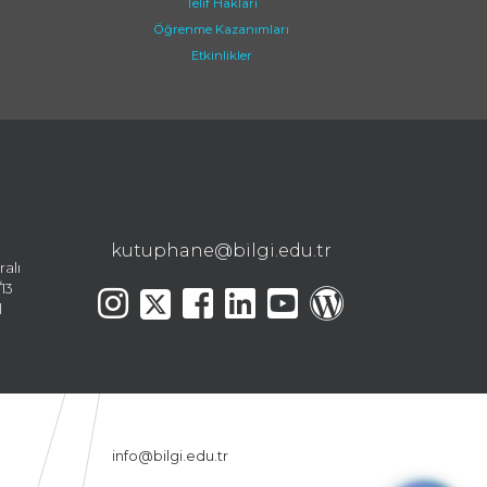
Telif Hakları
Öğrenme Kazanımları
Etkinlikler
kutuphane@bilgi.edu.tr
ralı
13
l
info@bilgi.edu.tr