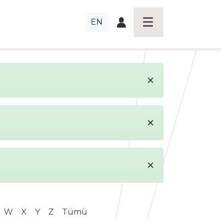
EN
×
×
×
W
X
Y
Z
Tümü