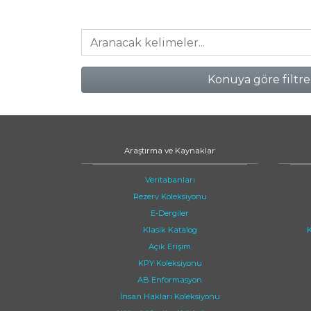
Konuya göre filtre
Araştırma ve Kaynaklar
Veritabanları
Rezerv Koleksiyonu
E-Dergiler
Klasik Katalog
K
Açık Erişim
KPY Koleksiyonu
AB Enformasyon
İnsan Hakları Koleksiyonu