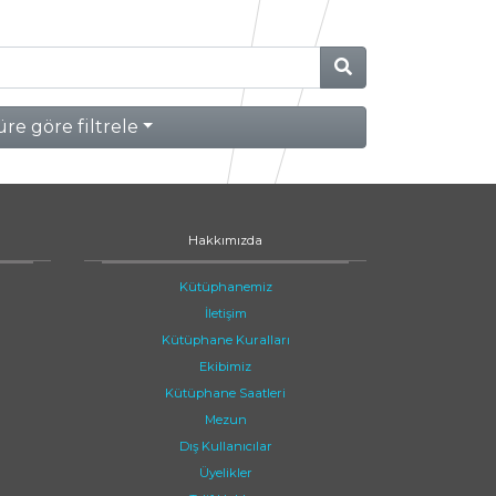
re göre filtrele
Hakkımızda
Kütüphanemiz
İletişim
Kütüphane Kuralları
Ekibimiz
Kütüphane Saatleri
Mezun
Dış Kullanıcılar
Üyelikler