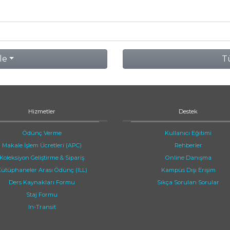
le
Tü
Hizmetler
Destek
Ödünç Verme
Kullanıcı Eğitimi
Makale İşlem Ücretleri (APC)
Rehberler
Koleksiyon Geliştirme & Sipariş
Online Danışma
ütüphaneler Arası Ödünç (ILL)
Kampüs Dışı Erişim
Ders Kaynakları Formu
Sıkça Sorulan Sorular
Staj Formu
In-Transit