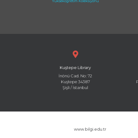
Yükseköğretim Koleksiyonu
Kuştepe Library
İnönü Cad. No: 72
Kuştepe 34387
Şişli / İstanbul
www.bilgi.edu.tr