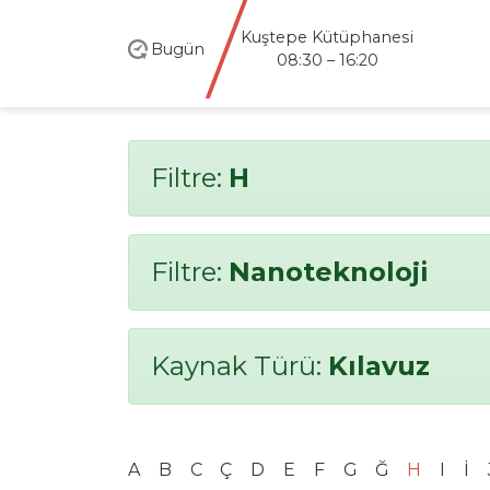
Kuştepe Kütüphanesi
Bugün
08:30 – 16:20
Filtre:
H
Filtre:
Nanoteknoloji
Kaynak Türü:
Kılavuz
A
B
C
Ç
D
E
F
G
Ğ
H
I
İ