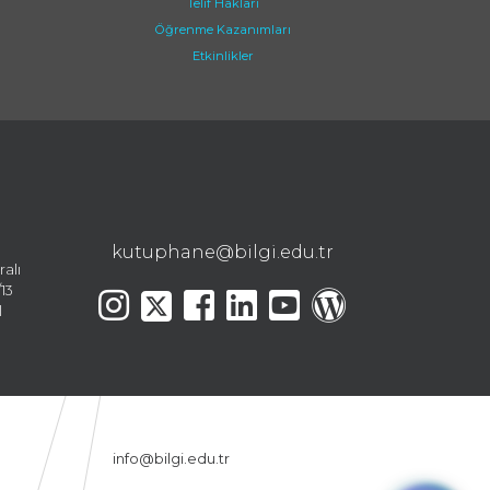
Telif Hakları
Öğrenme Kazanımları
Etkinlikler
kutuphane@bilgi.edu.tr
ralı
13
l
info@bilgi.edu.tr