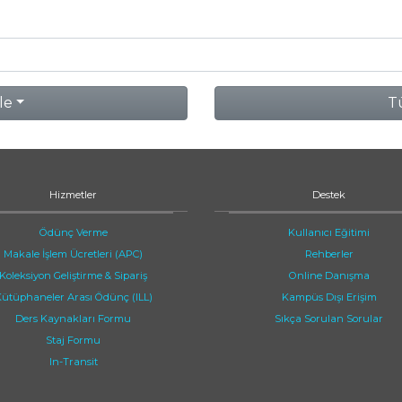
le
Tü
Hizmetler
Destek
Ödünç Verme
Kullanıcı Eğitimi
Makale İşlem Ücretleri (APC)
Rehberler
Koleksiyon Geliştirme & Sipariş
Online Danışma
ütüphaneler Arası Ödünç (ILL)
Kampüs Dışı Erişim
Ders Kaynakları Formu
Sıkça Sorulan Sorular
Staj Formu
In-Transit