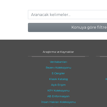
Konuya göre filtre
Araştırma ve Kaynaklar
Veritabanları
Rezerv Koleksiyonu
E-Dergiler
Klasik Katalog
K
Açık Erişim
KPY Koleksiyonu
AB Enformasyon
İnsan Hakları Koleksiyonu