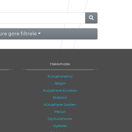
re göre filtrele
Hakkımızda
Kütüphanemiz
İletişim
Kütüphane Kuralları
Ekibimiz
Kütüphane Saatleri
Mezun
Dış Kullanıcılar
Üyelikler