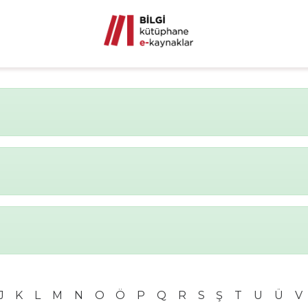
J
K
L
M
N
O
Ö
P
Q
R
S
Ş
T
U
Ü
V