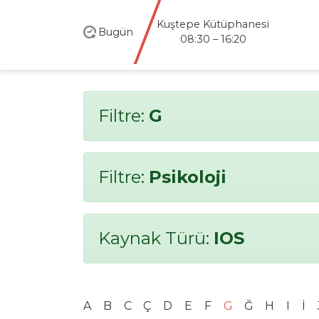
Kuştepe Kütüphanesi
Bugün
08:30 – 16:20
Filtre:
G
Filtre:
Psikoloji
Kaynak Türü:
IOS
A
B
C
Ç
D
E
F
G
Ğ
H
I
İ