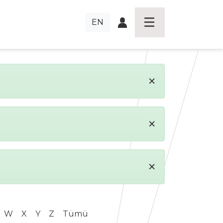
EN
×
×
×
W
X
Y
Z
Tümü