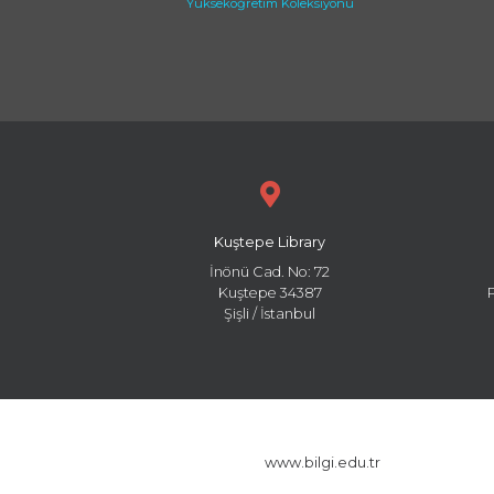
Yükseköğretim Koleksiyonu
Kuştepe Library
İnönü Cad. No: 72
Kuştepe 34387
Şişli / İstanbul
www.bilgi.edu.tr