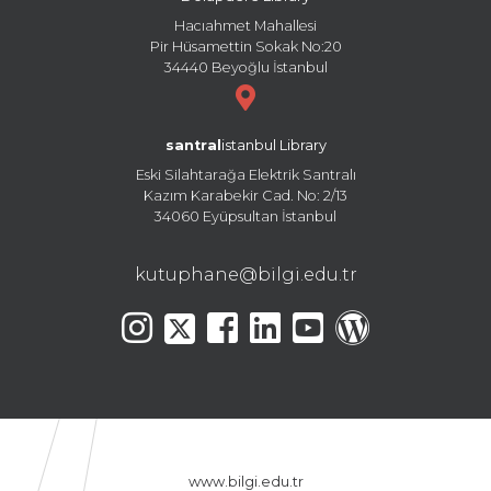
Hacıahmet Mahallesi
Pir Hüsamettin Sokak No:20
34440 Beyoğlu İstanbul
santral
istanbul Library
Eski Silahtarağa Elektrik Santralı
Kazım Karabekir Cad. No: 2/13
34060 Eyüpsultan İstanbul
kutuphane@bilgi.edu.tr
www.bilgi.edu.tr