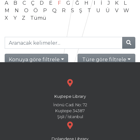
A
B
C
Ç
D
E
F
G
Ğ
H
I
İ
J
K
L
M
N
O
Ö
P
Q
R
S
Ş
T
U
Ü
V
W
X
Y
Z
Tümü
Konuya göre filtrele
Türe göre filtrele
Kuştepe Library
İnönü Cad. No: 72
Kuştepe 34387
Şişli / İstanbul
Dolapdere Library