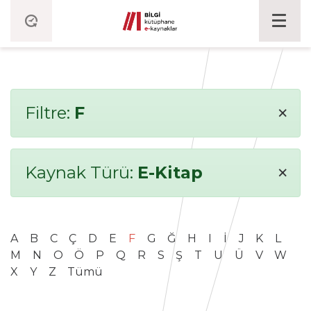
×
Filtre:
F
×
Kaynak Türü:
E-Kitap
A
B
C
Ç
D
E
F
G
Ğ
H
I
İ
J
K
L
M
N
O
Ö
P
Q
R
S
Ş
T
U
Ü
V
W
X
Y
Z
Tümü