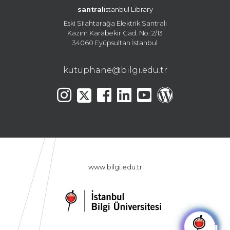
santral
istanbul Library
Eski Silahtarağa Elektrik Santralı
Kazım Karabekir Cad. No: 2/13
34060 Eyüpsultan İstanbul
kutuphane@bilgi.edu.tr
www.bilgi.edu.tr
🤖