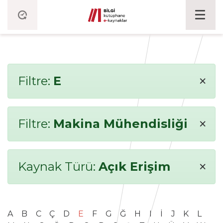
×
Filtre:
E
×
Filtre:
Makina Mühendisliği
×
Kaynak Türü:
Açık Erişim
A
B
C
Ç
D
E
F
G
Ğ
H
I
İ
J
K
L