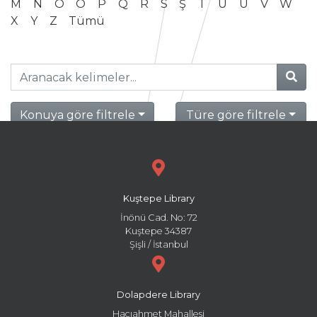
M
N
O
Ö
P
Q
R
S
Ş
T
U
Ü
V
W
X
Y
Z
Tümü
Konuya göre filtrele
Türe göre filtrele
Kuştepe Library
İnönü Cad. No: 72
Kuştepe 34387
Şişli / İstanbul
Dolapdere Library
Hacıahmet Mahallesi