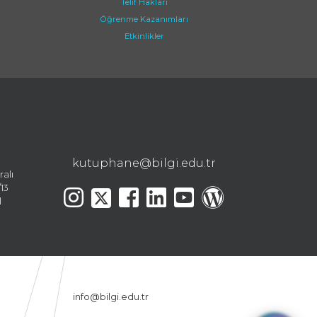
Telif Hakları
Öğrenme Kazanımları
Etkinlikler
kutuphane@bilgi.edu.tr
ralı
13
l
info@bilgi.edu.tr