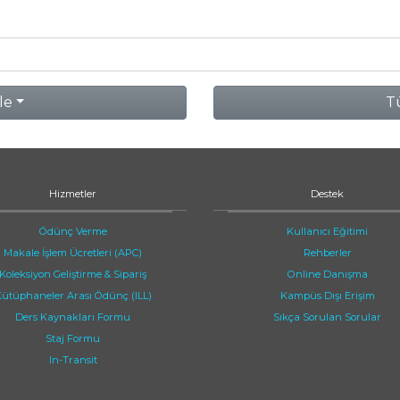
le
Tü
Hizmetler
Destek
Ödünç Verme
Kullanıcı Eğitimi
Makale İşlem Ücretleri (APC)
Rehberler
Koleksiyon Geliştirme & Sipariş
Online Danışma
ütüphaneler Arası Ödünç (ILL)
Kampüs Dışı Erişim
Ders Kaynakları Formu
Sıkça Sorulan Sorular
Staj Formu
In-Transit