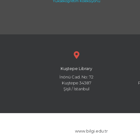
Yükseköğretim Koleksiyonu
Kuştepe Library
İnönü Cad. No: 72
Kuştepe 34387
Şişli / İstanbul
www.bilgi.edu.tr