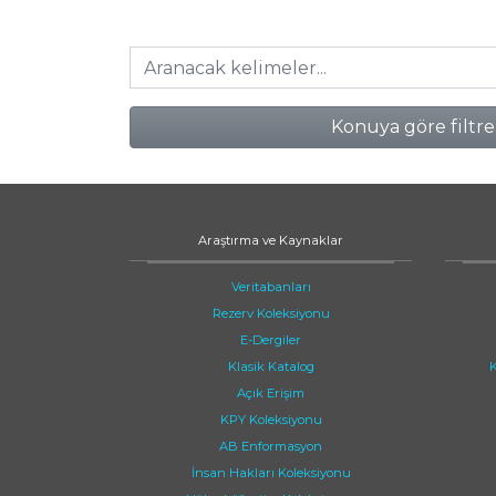
Konuya göre filtre
Araştırma ve Kaynaklar
Veritabanları
Rezerv Koleksiyonu
E-Dergiler
Klasik Katalog
K
Açık Erişim
KPY Koleksiyonu
AB Enformasyon
İnsan Hakları Koleksiyonu