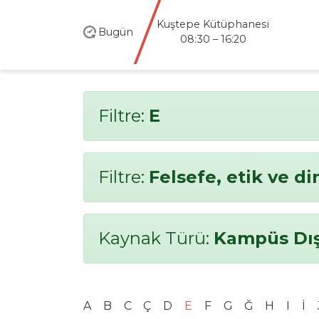
Kuştepe Kütüphanesi
Bugün
08:30 – 16:20
Filtre:
E
Filtre:
Felsefe, etik ve di
Kaynak Türü:
Kampüs Dış
A
B
C
Ç
D
E
F
G
Ğ
H
I
İ