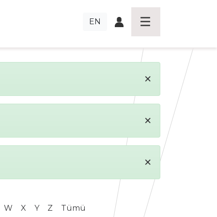
EN
×
×
×
W
X
Y
Z
Tümü