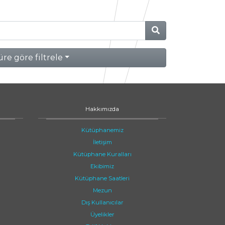
re göre filtrele
Hakkımızda
Kütüphanemiz
İletişim
Kütüphane Kuralları
Ekibimiz
Kütüphane Saatleri
Mezun
Dış Kullanıcılar
Üyelikler