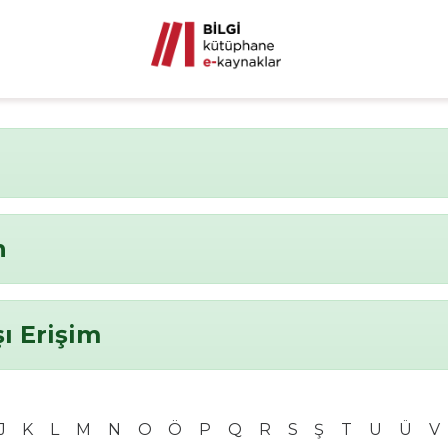
n
ı Erişim
J
K
L
M
N
O
Ö
P
Q
R
S
Ş
T
U
Ü
V