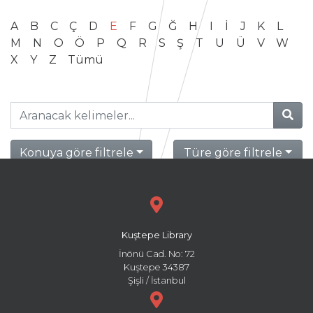
A
B
C
Ç
D
E
F
G
Ğ
H
I
İ
J
K
L
M
N
O
Ö
P
Q
R
S
Ş
T
U
Ü
V
W
X
Y
Z
Tümü
Konuya göre filtrele
Türe göre filtrele
Kuştepe Library
İnönü Cad. No: 72
Kuştepe 34387
Şişli / İstanbul