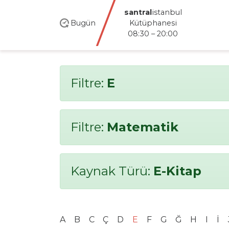
santral
istanbul
Bugün
Kütüphanesi
08:30 – 20:00
Filtre:
E
Filtre:
Matematik
Kaynak Türü:
E-Kitap
A
B
C
Ç
D
E
F
G
Ğ
H
I
İ