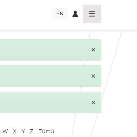
EN
×
×
×
W
X
Y
Z
Tümü