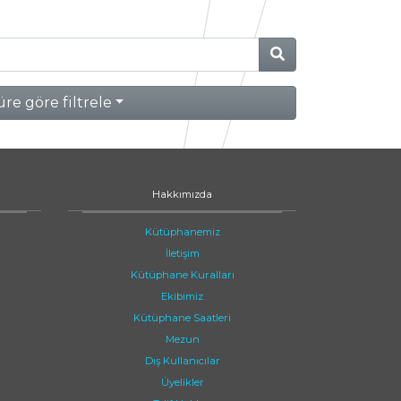
re göre filtrele
Hakkımızda
Kütüphanemiz
İletişim
Kütüphane Kuralları
Ekibimiz
Kütüphane Saatleri
Mezun
Dış Kullanıcılar
Üyelikler