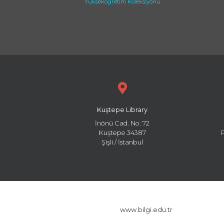
Yükseköğretim Koleksiyonu
Kuştepe Library
İnönü Cad. No: 72
Kuştepe 34387
Şişli / İstanbul
www.bilgi.edu.tr