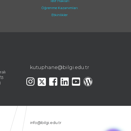
Telif Hakları
Öğrenme Kazanımları
Etkinlikler
kutuphane@bilgi.edu.tr
ralı
13
l
info@bilgi.edu.tr