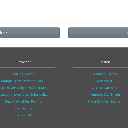
le
Tü
Hizmetler
Destek
Ödünç Verme
Kullanıcı Eğitimi
Makale İşlem Ücretleri (APC)
Rehberler
Koleksiyon Geliştirme & Sipariş
Online Danışma
ütüphaneler Arası Ödünç (ILL)
Kampüs Dışı Erişim
Ders Kaynakları Formu
Sıkça Sorulan Sorular
Staj Formu
In-Transit