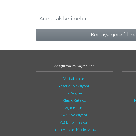
Konuya göre filtre
Araştırma ve Kaynaklar
Veritabanları
Rezerv Koleksiyonu
E-Dergiler
Klasik Katalog
K
Açık Erişim
KPY Koleksiyonu
AB Enformasyon
İnsan Hakları Koleksiyonu