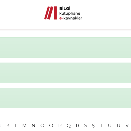
J
K
L
M
N
O
Ö
P
Q
R
S
Ş
T
U
Ü
V