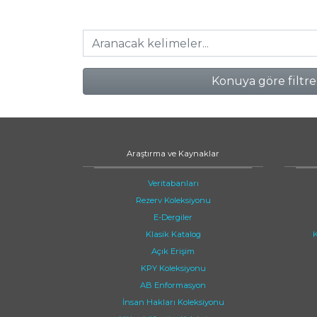
Konuya göre filtre
Araştırma ve Kaynaklar
Veritabanları
Rezerv Koleksiyonu
E-Dergiler
Klasik Katalog
K
Açık Erişim
KPY Koleksiyonu
AB Enformasyon
İnsan Hakları Koleksiyonu