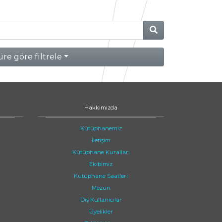
re göre filtrele
Hakkımızda
Kütüphanemiz
İletişim
Kütüphane Kuralları
Ekibimiz
Kütüphane Saatleri
Mezun
Dış Kullanıcılar
Üyelikler