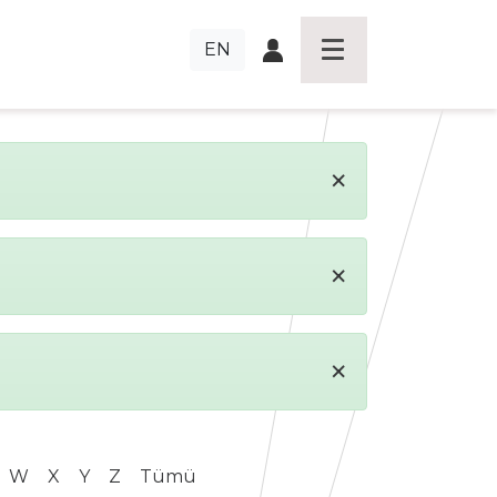
EN
×
×
×
W
X
Y
Z
Tümü