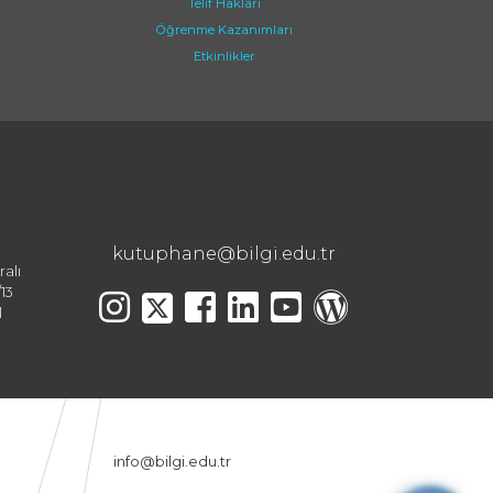
Telif Hakları
Öğrenme Kazanımları
Etkinlikler
kutuphane@bilgi.edu.tr
ralı
13
l
info@bilgi.edu.tr