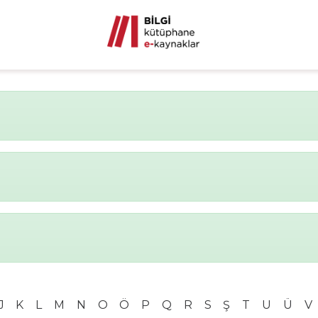
J
K
L
M
N
O
Ö
P
Q
R
S
Ş
T
U
Ü
V