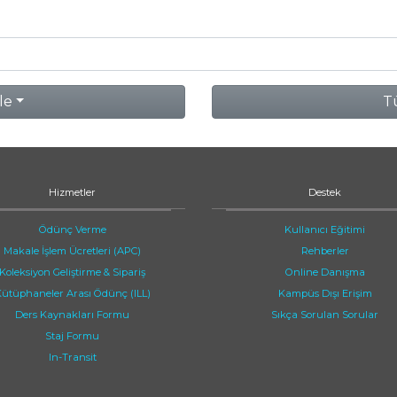
le
Tü
Hizmetler
Destek
Ödünç Verme
Kullanıcı Eğitimi
Makale İşlem Ücretleri (APC)
Rehberler
Koleksiyon Geliştirme & Sipariş
Online Danışma
ütüphaneler Arası Ödünç (ILL)
Kampüs Dışı Erişim
Ders Kaynakları Formu
Sıkça Sorulan Sorular
Staj Formu
In-Transit