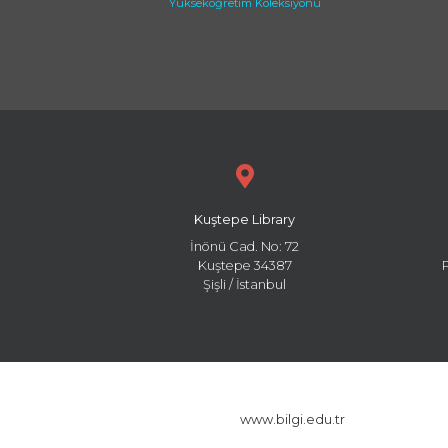
Yükseköğretim Koleksiyonu
Kuştepe Library
İnönü Cad. No: 72
Kuştepe 34387
Şişli / İstanbul
www.bilgi.edu.tr