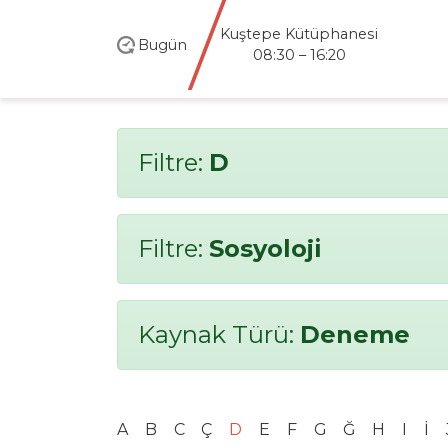
Kuştepe Kütüphanesi
Bugün
08:30 – 16:20
Filtre:
D
Filtre:
Sosyoloji
Kaynak Türü:
Deneme
A
B
C
Ç
D
E
F
G
Ğ
H
I
İ