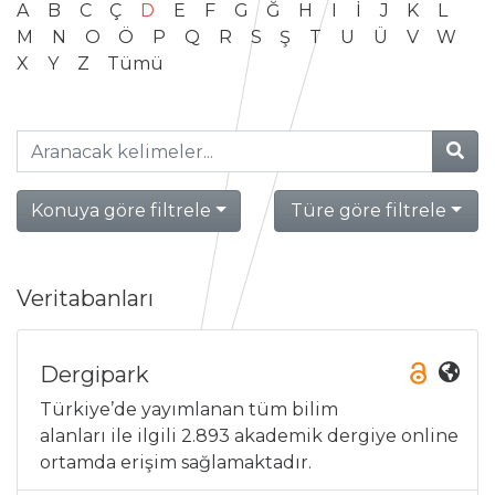
A
B
C
Ç
D
E
F
G
Ğ
H
I
İ
J
K
L
M
N
O
Ö
P
Q
R
S
Ş
T
U
Ü
V
W
X
Y
Z
Tümü
Konuya göre filtrele
Türe göre filtrele
Veritabanları
Dergipark
Türkiye’de yayımlanan tüm bilim
alanları ile ilgili 2.893 akademik dergiye online
ortamda erişim sağlamaktadır.