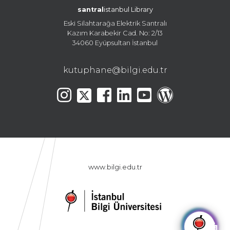
santral
istanbul Library
Eski Silahtarağa Elektrik Santralı
Kazım Karabekir Cad. No: 2/13
34060 Eyüpsultan İstanbul
kutuphane@bilgi.edu.tr
www.bilgi.edu.tr
🤖