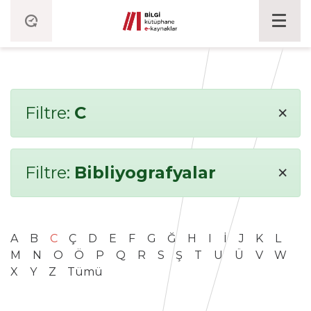
×
Filtre:
C
×
Filtre:
Bibliyografyalar
A
B
C
Ç
D
E
F
G
Ğ
H
I
İ
J
K
L
M
N
O
Ö
P
Q
R
S
Ş
T
U
Ü
V
W
X
Y
Z
Tümü