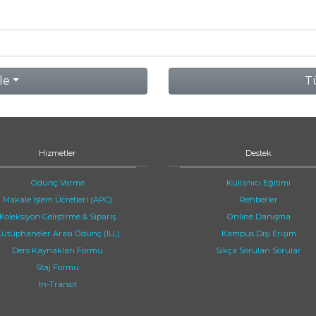
le
Tü
Hizmetler
Destek
Ödünç Verme
Kullanıcı Eğitimi
Makale İşlem Ücretleri (APC)
Rehberler
Koleksiyon Geliştirme & Sipariş
Online Danışma
ütüphaneler Arası Ödünç (ILL)
Kampüs Dışı Erişim
Ders Kaynakları Formu
Sıkça Sorulan Sorular
Staj Formu
In-Transit