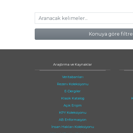
Konuya göre filtre
Araştırma ve Kaynaklar
Veritabanları
Rezerv Koleksiyonu
E-Dergiler
Klasik Katalog
K
Açık Erişim
KPY Koleksiyonu
AB Enformasyon
İnsan Hakları Koleksiyonu