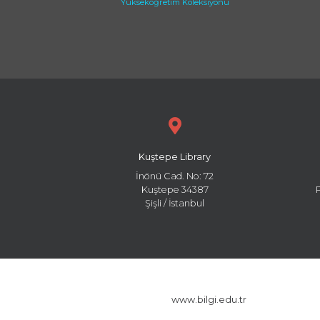
Yükseköğretim Koleksiyonu
Kuştepe Library
İnönü Cad. No: 72
Kuştepe 34387
Şişli / İstanbul
www.bilgi.edu.tr