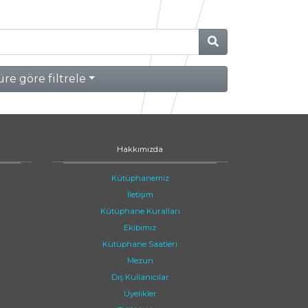
re göre filtrele
Hakkımızda
Kütüphanemiz
İletişim
Kütüphane Kuralları
Ekibimiz
Kütüphane Saatleri
Mezun
Dış Kullanıcılar
Üyelikler