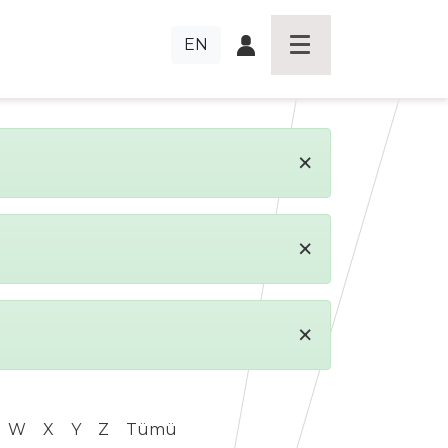
EN
×
×
×
W
X
Y
Z
Tümü