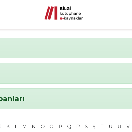
banları
J
K
L
M
N
O
Ö
P
Q
R
S
Ş
T
U
Ü
V