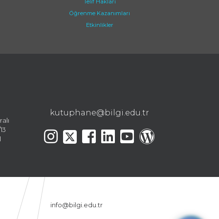
Telif Hakları
Öğrenme Kazanımları
Etkinlikler
kutuphane@bilgi.edu.tr
ralı
13
l
info@bilgi.edu.tr