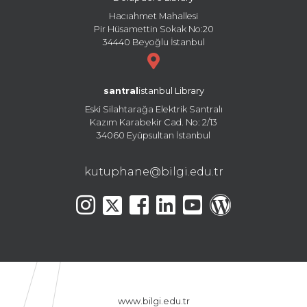
Hacıahmet Mahallesi
Pir Hüsamettin Sokak No:20
34440 Beyoğlu İstanbul
santral
istanbul Library
Eski Silahtarağa Elektrik Santralı
Kazım Karabekir Cad. No: 2/13
34060 Eyüpsultan İstanbul
kutuphane@bilgi.edu.tr
www.bilgi.edu.tr