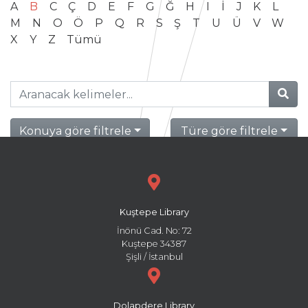
A
B
C
Ç
D
E
F
G
Ğ
H
I
İ
J
K
L
M
N
O
Ö
P
Q
R
S
Ş
T
U
Ü
V
W
X
Y
Z
Tümü
Konuya göre filtrele
Türe göre filtrele
Kuştepe Library
İnönü Cad. No: 72
Kuştepe 34387
Şişli / İstanbul
Dolapdere Library