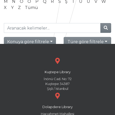
M
N
O
Ö
P
Q
R
S
Ş
T
U
Ü
V
W
X
Y
Z
Tümü
Konuya göre filtrele
Türe göre filtrele
Kuştepe Library
İnönü Cad. No: 72
Kuştepe 34387
Şişli / İstanbul
Dolapdere Library
Hacıahmet Mahallesi