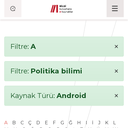
×
Filtre:
A
×
Filtre:
Politika bilimi
×
Kaynak Türü:
Android
A
B
C
Ç
D
E
F
G
Ğ
H
I
İ
J
K
L