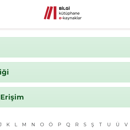
iği
 Erişim
J
K
L
M
N
O
Ö
P
Q
R
S
Ş
T
U
Ü
V