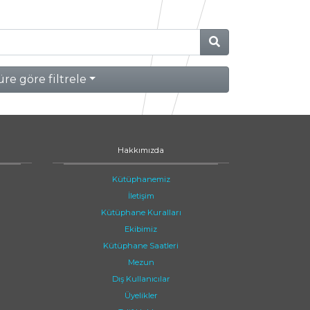
re göre filtrele
Hakkımızda
Kütüphanemiz
İletişim
Kütüphane Kuralları
Ekibimiz
Kütüphane Saatleri
Mezun
Dış Kullanıcılar
Üyelikler