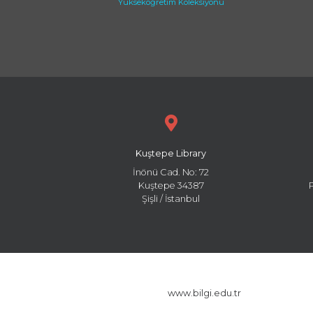
Yükseköğretim Koleksiyonu
Kuştepe Library
İnönü Cad. No: 72
Kuştepe 34387
Şişli / İstanbul
www.bilgi.edu.tr