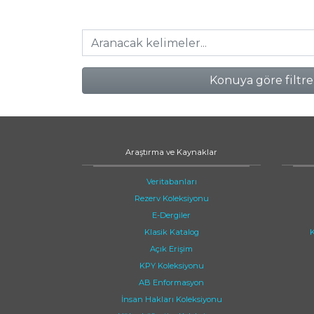
Konuya göre filtre
Araştırma ve Kaynaklar
Veritabanları
Rezerv Koleksiyonu
E-Dergiler
Klasik Katalog
K
Açık Erişim
KPY Koleksiyonu
AB Enformasyon
İnsan Hakları Koleksiyonu