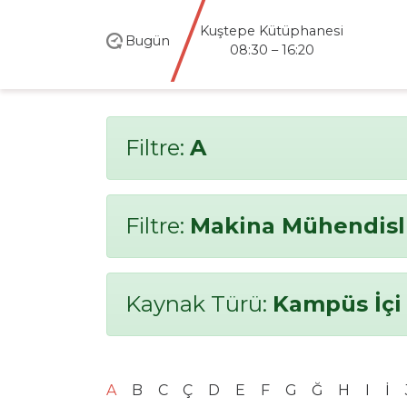
Kuştepe Kütüphanesi
Bugün
08:30 – 16:20
Filtre:
A
Filtre:
Makina Mühendisl
Kaynak Türü:
Kampüs İçi
A
B
C
Ç
D
E
F
G
Ğ
H
I
İ