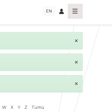
EN
×
×
×
W
X
Y
Z
Tümü