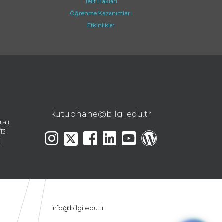
Telif Hakları
Öğrenme Kazanımları
Etkinlikler
kutuphane@bilgi.edu.tr
ralı
13
l
info@bilgi.edu.tr