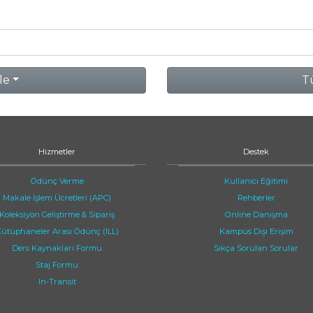
le
Tü
Hizmetler
Destek
Ödünç Verme
Kullanıcı Eğitimi
Makale İşlem Ücretleri (APC)
Rehberler
Koleksiyon Geliştirme & Sipariş
Online Danışma
ütüphaneler Arası Ödünç (ILL)
Kampüs Dışı Erişim
Ders Kaynakları Formu
Sıkça Sorulan Sorular
Staj Formu
In-Transit