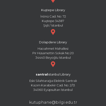
Kuştepe Library
İnönü Cad. No: 72
Kuştepe 34387
Şişli / İstanbul
Dolapdere Library
Hacıahmet Mahallesi
Pir Hüsamettin Sokak No:20
34440 Beyoğlu İstanbul
santral
istanbul Library
Eski Silahtarağa Elektrik Santralı
Kazım Karabekir Cad. No: 2/13
34060 Eyüpsultan İstanbul
kutuphane@bilgi.edu.tr