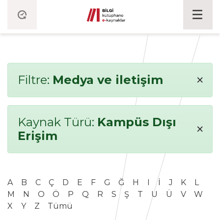
×
Filtre:
Medya ve iletişim
Kaynak Türü:
Kampüs Dışı
×
Erişim
A
B
C
Ç
D
E
F
G
Ğ
H
I
İ
J
K
L
M
N
O
Ö
P
Q
R
S
Ş
T
U
Ü
V
W
X
Y
Z
Tümü