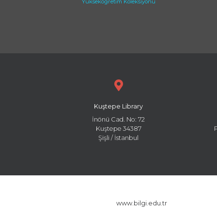
Yükseköğretim Koleksiyonu
Kuştepe Library
İnönü Cad. No: 72
Kuştepe 34387
Şişli / İstanbul
www.bilgi.edu.tr