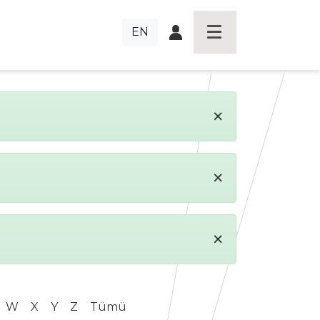
EN
×
×
×
W
X
Y
Z
Tümü