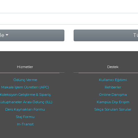
le
Tü
Hizmetler
Destek
Ödünç Verme
Kullanıcı Eğitimi
Makale İşlem Ücretleri (APC)
Rehberler
Koleksiyon Geliştirme & Sipariş
Online Danışma
ütüphaneler Arası Ödünç (ILL)
Kampüs Dışı Erişim
Ders Kaynakları Formu
Sıkça Sorulan Sorular
Staj Formu
In-Transit