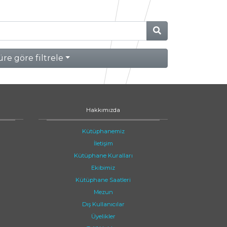
re göre filtrele
Hakkımızda
Kütüphanemiz
İletişim
Kütüphane Kuralları
Ekibimiz
Kütüphane Saatleri
Mezun
Dış Kullanıcılar
Üyelikler