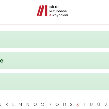
me
J
K
L
M
N
O
Ö
P
Q
R
S
Ş
T
U
Ü
V