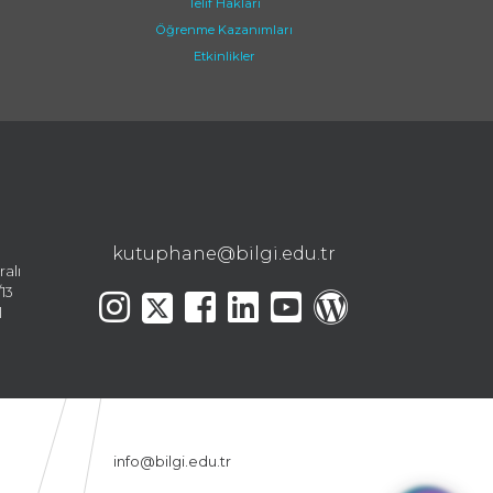
Telif Hakları
Öğrenme Kazanımları
Etkinlikler
kutuphane@bilgi.edu.tr
ralı
13
l
info@bilgi.edu.tr