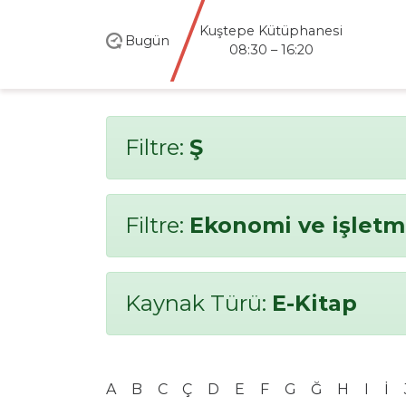
Kuştepe Kütüphanesi
Bugün
08:30 – 16:20
Filtre:
Ş
Filtre:
Ekonomi ve işlet
Kaynak Türü:
E-Kitap
A
B
C
Ç
D
E
F
G
Ğ
H
I
İ