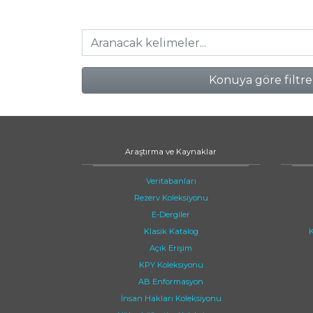
Konuya göre filtre
Araştırma ve Kaynaklar
Veritabanları
Rezerv Koleksiyonu
E-Dergiler
Klasik Katalog
K
Açık Erişim
KPY Koleksiyonu
AB Enformasyon
İnsan Hakları Koleksiyonu