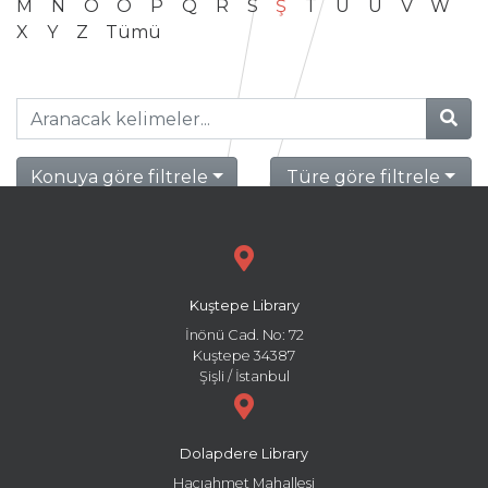
M
N
O
Ö
P
Q
R
S
Ş
T
U
Ü
V
W
X
Y
Z
Tümü
Konuya göre filtrele
Türe göre filtrele
Kuştepe Library
İnönü Cad. No: 72
Kuştepe 34387
Şişli / İstanbul
Dolapdere Library
Hacıahmet Mahallesi