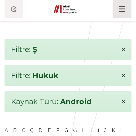
×
Filtre:
Ş
×
Filtre:
Hukuk
×
Kaynak Türü:
Android
A
B
C
Ç
D
E
F
G
Ğ
H
I
İ
J
K
L