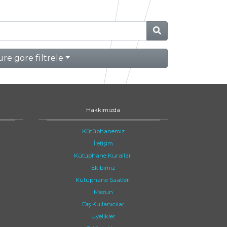
re göre filtrele
Hakkımızda
Kütüphanemiz
İletişim
Kütüphane Kuralları
Ekibimiz
Kütüphane Saatleri
Mezun
Dış Kullanıcılar
Üyelikler