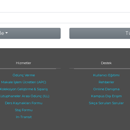
le
Tü
Hizmetler
Destek
Ödünç Verme
Kullanıcı Eğitimi
Makale İşlem Ücretleri (APC)
Rehberler
Koleksiyon Geliştirme & Sipariş
Online Danışma
ütüphaneler Arası Ödünç (ILL)
Kampüs Dışı Erişim
Ders Kaynakları Formu
Sıkça Sorulan Sorular
Staj Formu
In-Transit