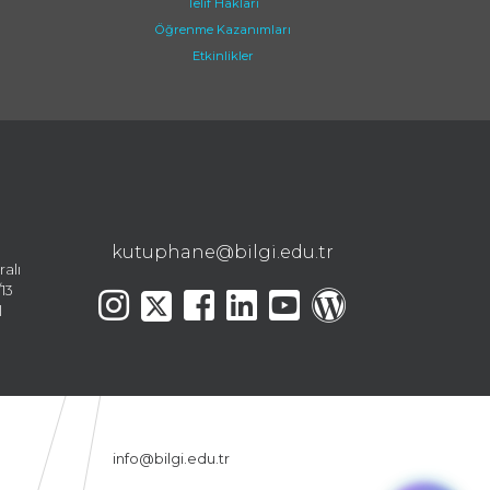
Telif Hakları
Öğrenme Kazanımları
Etkinlikler
kutuphane@bilgi.edu.tr
ralı
13
l
info@bilgi.edu.tr