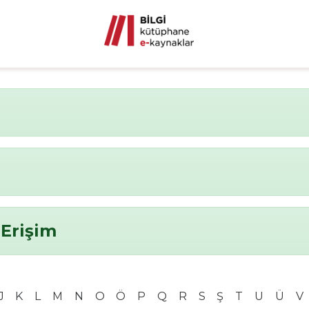
 Erişim
J
K
L
M
N
O
Ö
P
Q
R
S
Ş
T
U
Ü
V