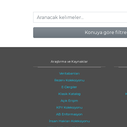
Konuya göre filtre
Araştırma ve Kaynaklar
Veritabanları
Rezerv Koleksiyonu
E-Dergiler
Klasik Katalog
K
Açık Erişim
KPY Koleksiyonu
AB Enformasyon
İnsan Hakları Koleksiyonu