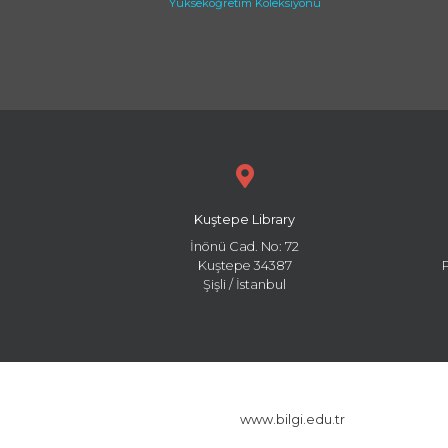
Yükseköğretim Koleksiyonu
Kuştepe Library
İnönü Cad. No: 72
Kuştepe 34387
Şişli / İstanbul
www.bilgi.edu.tr