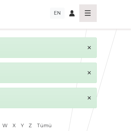
EN
×
×
×
W
X
Y
Z
Tümü