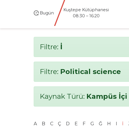
Kuştepe Kütüphanesi
Bugün
08:30 – 16:20
Filtre:
İ
Filtre:
Political science
Kaynak Türü:
Kampüs İçi
A
B
C
Ç
D
E
F
G
Ğ
H
I
İ