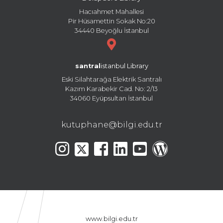
Hacıahmet Mahallesi
Pir Hüsamettin Sokak No:20
34440 Beyoğlu İstanbul
santral
istanbul Library
Eski Silahtarağa Elektrik Santralı
Kazım Karabekir Cad. No: 2/13
34060 Eyüpsultan İstanbul
kutuphane@bilgi.edu.tr
www.bilgi.edu.tr