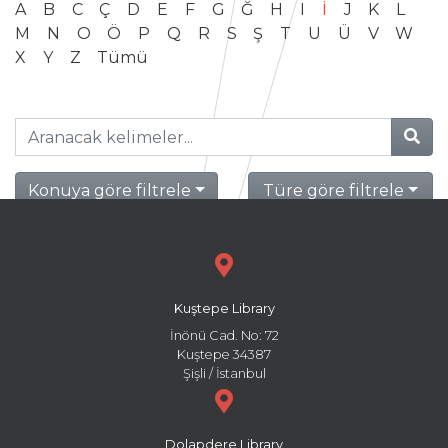
A
B
C
Ç
D
E
F
G
Ğ
H
I
İ
J
K
L
M
N
O
Ö
P
Q
R
S
Ş
T
U
Ü
V
W
X
Y
Z
Tümü
Konuya göre filtrele
Türe göre filtrele
Kuştepe Library
İnönü Cad. No: 72
Kuştepe 34387
Şişli / İstanbul
Dolapdere Library