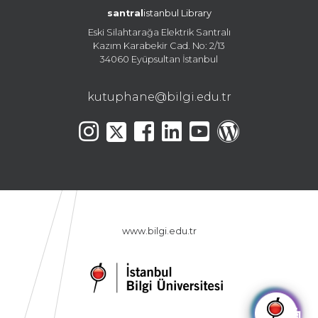
santral
istanbul Library
Eski Silahtarağa Elektrik Santralı
Kazım Karabekir Cad. No: 2/13
34060 Eyüpsultan İstanbul
kutuphane@bilgi.edu.tr
www.bilgi.edu.tr
🤖