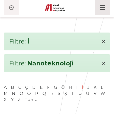
×
Filtre:
İ
×
Filtre:
Nanoteknoloji
A
B
C
Ç
D
E
F
G
Ğ
H
I
İ
J
K
L
M
N
O
Ö
P
Q
R
S
Ş
T
U
Ü
V
W
X
Y
Z
Tümü